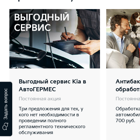
Выгодный сервис Kia в
Антибак
АвтоГЕРМЕС
обработ
Задать вопрос
Постоянная акция
Постоянна
Три предложения для тех, у
Обработк
кого нет необходимости в
автомобил
проведении полного
700 руб.
регламентного технического
обслуживания