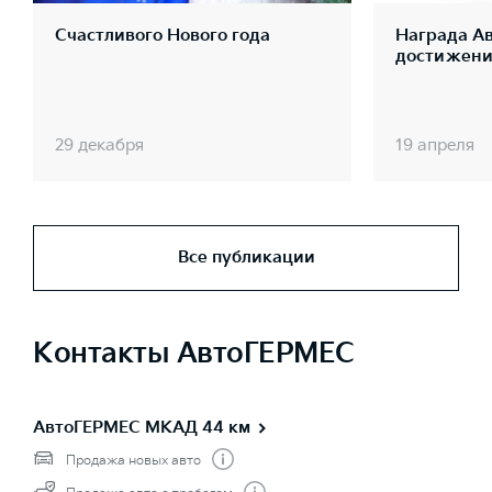
Счастливого Нового года
Награда А
достижения
29 декабря
19 апреля
Все публикации
Контакты АвтоГЕРМЕС
АвтоГЕРМЕС МКАД 44 км
Продажа новых авто