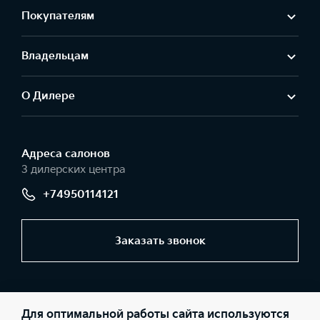
Покупателям
Владельцам
О Дилере
Адреса салонов
3 дилерских центра
+74950114121
Заказать звонок
© 2026 Юридические лица ООО «АвтоГЕРМЕС-Запад»
(Фактический адрес: г. Москва, МКАД 44 км, д. 1 (внешняя
Для оптимальной работы сайта используются
сторона); Телефон: +74950114121; ИНН: 5032237788; ОГРН: