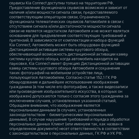
сервисы Kia Connect доступны только на территории РФ.
Предоставление функционала сервисов возможно и зависит от
наличия и/или мощности сигнала связи, предоставляемого
соответствующим оператором связи. Ограниченность
функционала телематических сервисов Автомобиля в связи с
отсутствием сигнала и/или достаточности мощности сигнала
связи не является недостатком Автомобиля и не может являться
основанием для предъявления соответствующих требований и
претензий. В зависимости от комплектации и набора функций
Kia Connect, Автомобиль может быть оборудован функцией
Дистанционной активации системы кругового обзора,
обеспечивающей возможность дистанционной активации камер
системы кругового обзора, когда автомобиль находится на
парковке. Kia Connect имеет функцию Дистанционной активации
камер системы кругового обзора Автомобиля и сохранения
таких фотографий на мобильном устройстве лица,
пользующегося Автомобилем. Согласно статье 152.1 ГК РФ
обнародование и дальнейшее использование изображения
гражданина (в том числе его фотографии, а также видеозаписи
или произведения изобразительного искусства, в которых он
изображен) допускаются только с согласия этого гражданина за
исключением случаев, установленных указанной статьей.
Обращаем внимание, что изображение является
персональными данными (в случаях, установленных
законодательством – биометрическими персональными
данными). В случае нарушения требований и порядка обработки
персональных данных Клиент (или именуем так, как назван в
определенном документе) несет ответственность в соответствии
с законодательством о персональных данных, ГК РФ и УК РФ.