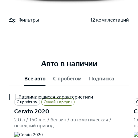
Дистанционный запуск двигателя
—
—
—
Фильтры
12 комплектаций
Авто в наличии
Все авто
С пробегом
Подписка
Различающиеся характеристики
С пробегом
Онлайн-кредит
Cerato 2020
C
2.0 л / 150 л.c. / бензин / автоматическая /
1
передний привод
п