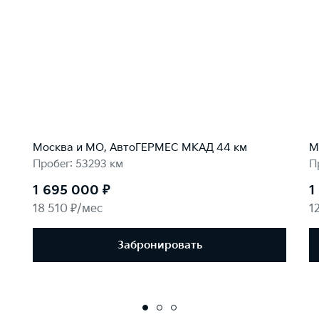
Москва и МО, АвтоГЕРМЕС МКАД 44 км
М
Пробег: 53293 км
П
1 695 000 ₽
1
18 510 ₽/мес
1
Забронировать