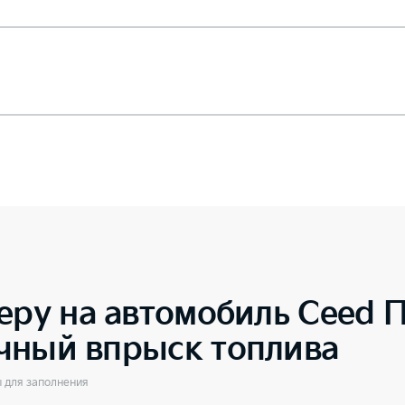
еру на автомобиль
Ceed П
чный впрыск топлива
ы для заполнения