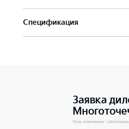
Спецификация
Заявка дил
Многоточе
Поля, отмеченные *, обязательн