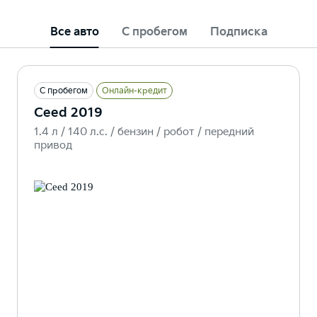
Все авто
С пробегом
Подписка
С пробегом
Онлайн-кредит
Ceed 2019
1.4 л / 140 л.c. / бензин / робот / передний
привод