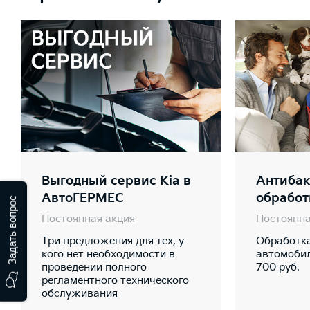
Выгодный сервис Kia в
Антибак
АвтоГЕРМЕС
обработ
Задать вопрос
Постоянная акция
Постоянна
Три предложения для тех, у
Обработк
кого нет необходимости в
автомобил
проведении полного
700 руб.
регламентного технического
обслуживания