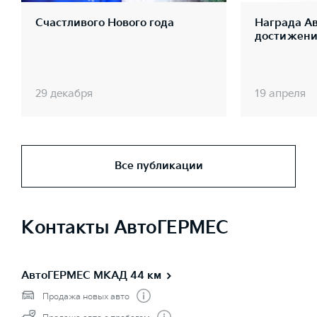
Счастливого Нового года
Награда А
достижения
29 декабря
19 апреля
Все публикации
Контакты АвтоГЕРМЕС
АвтоГЕРМЕС МКАД 44 км
Продажа новых авто