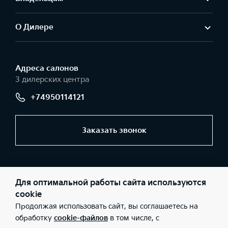
О Дилере
Адреса салонов
3 дилерских центра
+74950114121
Заказать звонок
© 2026 Юридические лица ООО «АвтоГЕРМЕС-Запад»
(Фактический адрес: г. Москва, МКАД 44 км, д. 1 (внешняя
Для оптимальной работы сайта используются
сторона); Телефон: +74950114121; ИНН: 5032237788; ОГРН:
1115032003525), ООО «АвтоГЕРМЕС-Запад» (Фактический адрес:
cookie
г. Москва, Рябиновая ул., д. 43Б; Телефон: +74950114121; ИНН:
Продолжая использовать сайт, вы соглашаетесь на
5032237788; ОГРН: 1115032003525), ООО «АвтоГЕРМЕС-Запад»
(Фактический адрес: г. Москва, Рязанский проспект, дом 2, стр.
обработку
cookie-файлов
в том числе, с
27; Телефон: +74950114121; ИНН: 5032237788; ОГРН: