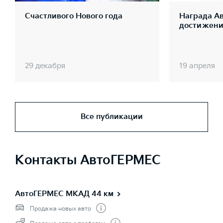
Счастливого Нового года
Награда А
достижения
29 декабря
19 апреля
Все публикации
Контакты АвтоГЕРМЕС
АвтоГЕРМЕС МКАД 44 км
Продажа новых авто