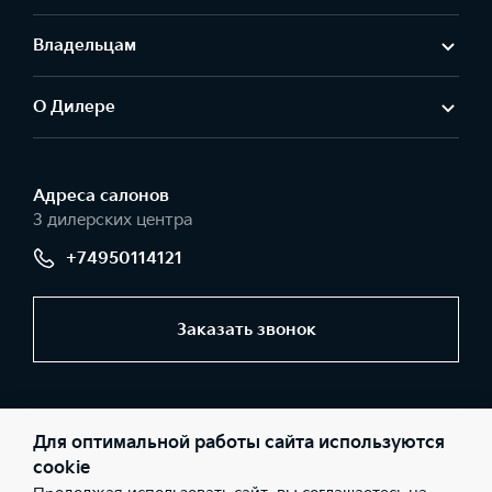
Владельцам
О Дилере
Адреса салонов
3 дилерских центра
+74950114121
Заказать звонок
© 2026 Юридические лица ООО «АвтоГЕРМЕС-Запад»
(Фактический адрес: г. Москва, МКАД 44 км, д. 1 (внешняя
Для оптимальной работы сайта используются
сторона); Телефон: +74950114121; ИНН: 5032237788; ОГРН:
1115032003525), ООО «АвтоГЕРМЕС-Запад» (Фактический адрес:
cookie
г. Москва, Рябиновая ул., д. 43Б; Телефон: +74950114121; ИНН: