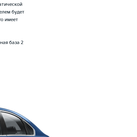
матической
елем будет
to имеет
ная база 2