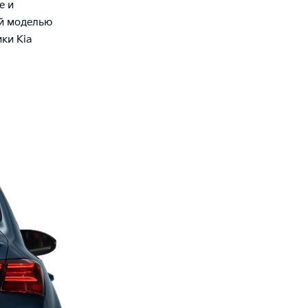
e и
ой моделью
ки Kia