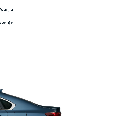
/мин) и
/мин) и