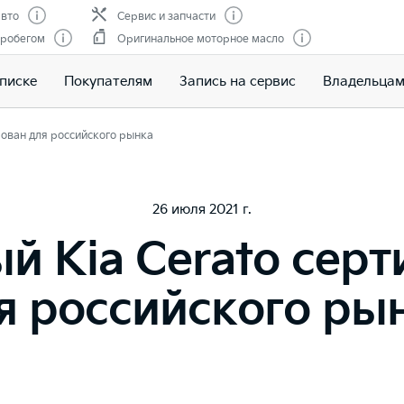
вто
Сервис и запчасти
пробегом
Оригинальное моторное масло
писке
Покупателям
Запись на сервис
Владельца
ован для российского рынка
26 июля 2021 г.
й Kia Cerato сер
я российского ры