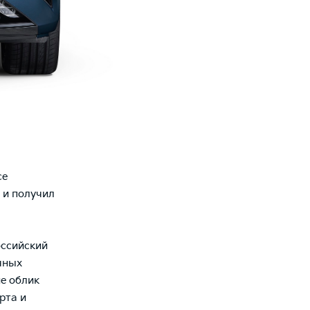
се
 и получил
оссийский
чных
е облик
рта и