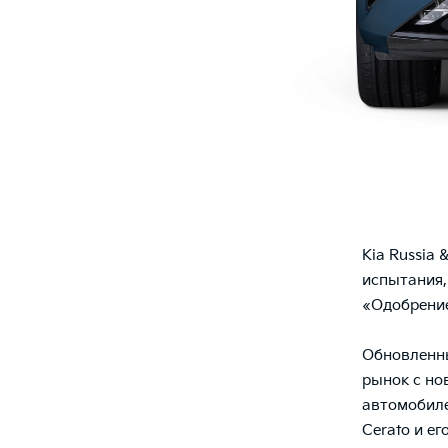
Kia Russia 
испытания,
«Одобрение
Обновленны
рынок с но
автомобиле
Cerato и е