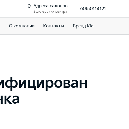
Адреса салонов
+74950114121
3 дилерских центра
м
О компании
Контакты
Бренд Kia
тифицирован
нка