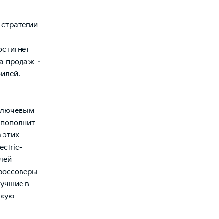
 стратегии
остигнет
на продаж –
илей.
 ключевым
 пополнит
 этих
ctric-
лей
кроссоверы
лучшие в
окую