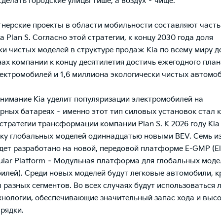
сделать городские улицы тише, а воздух – чище.
нерские проекты в области мобильности составляют часть
a Plan S. Согласно этой стратегии, к концу 2030 года доля
ки чистых моделей в структуре продаж Kia по всему миру д
нах компании к концу десятилетия достичь ежегодного пла
ектромобилей и 1,6 миллиона экологически чистых автомоб
нимание Kia уделит популяризации электромобилей на
рных батареях – именно этот тип силовых установок стал
стратегии трансформации компании Plan S. К 2026 году Kia
ку глобальных моделей одиннадцатью новыми BEV. Семь из
дет разработано на новой, передовой платформе E-GMP (Ele
ular Platform – Модульная платформа для глобальных моде
илей). Среди новых моделей будут легковые автомобили, 
 разных сегментов. Во всех случаях будут использоваться 
хнологии, обеспечивающие значительный запас хода и выс
арядки.