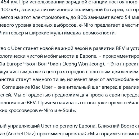
 454 км. При использовании зарядной станции постоянного
100 кВт, зарядка литий-ионной полимерной батареи, котор
ается на этот электромобиль, до 80% занимает всего 54 ми
евого уровня вредных выбросов, e-Niro предлагает вмести
 интерьер и широкие мультимедиа-возможности.
во с Uber станет новой важной вехой в развитии BEV и ус
ологически чистой мобильности в Европе,
– прокомментир
Kia Europe Чжон Вон Чжон (Jeong Won-Jeong). –
Этот проект
здух чистым даже в центрах городов с плотным движением.
анства станут намного тише, исчезнет звук от автомобильн
. Соглашение
Kia
с Uber – значительный шаг вперед в реали
елей. Мы с гордостью предложим для проекта свои передо
ологичные BEV. Причем начинать готовы уже прямо сейчас
их кроссоверов e-Niro и e-Soul».
ый управляющий Uber по региону Европа, Ближний Восток
аз (Anabel Diaz) прокомментировала:
«Мы гордимся возмо