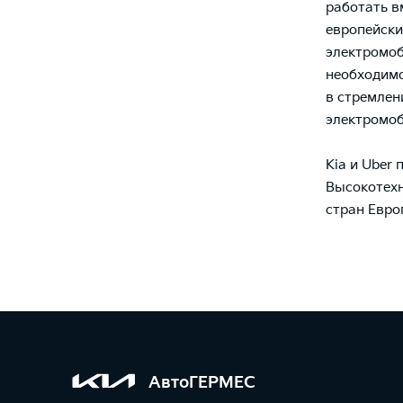
работать в
европейски
электромоб
необходимо
в стремлен
электромоб
Kia и Uber
Высокотехн
стран Евро
АвтоГЕРМЕС