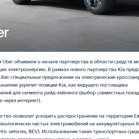
 и Uber объявили о начале партнерства в области средств м
их электроэнергию. В рамках нового партнерства Kia пред
Uber специальные предложения на электрические кроссовер
глашение укрепит позиции Kia, как ведущего поставщика
илей для сегмента райд-хейлинга (выбор совместных поез
 через интернет).
ство позволит ускорить распространение на территории Е
экологически чистых электромобилей на аккумуляторных б
ectric vehicles, BEV). Использование таких транспортных сред