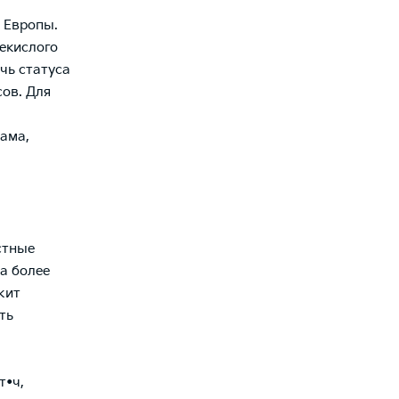
и Европы.
екислого
чь статуса
ов. Для
ама,
стные
а более
жит
ть
т•ч,