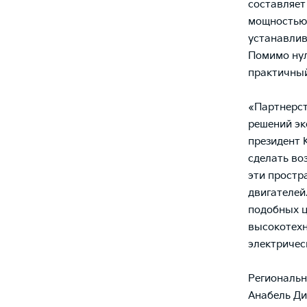
составляет
мощностью 
устанавлив
Помимо нул
практичный
«Партнерст
решений эк
президент 
сделать во
эти простр
двигателей
подобных ц
высокотехн
электрическ
Региональн
Анабель Ди