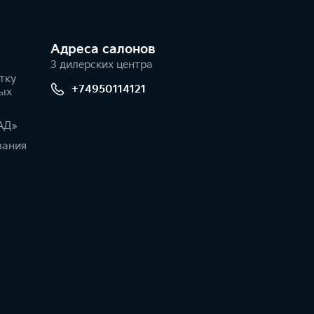
Адреса салонов
3 дилерских центра
тку
+74950114121
ых
АД»
вания