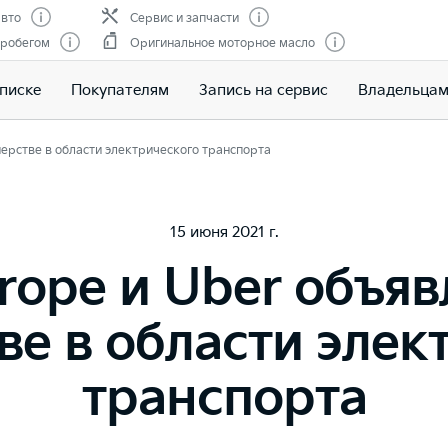
вто
Сервис и запчасти
пробегом
Оригинальное моторное масло
писке
Покупателям
Запись на сервис
Владельца
нерстве в области электрического транспорта
15 июня 2021 г.
urope и Uber объяв
ве в области элек
транспорта