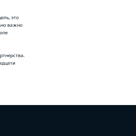
ель, это
ьно важно
ропе
артнерства.
адцати