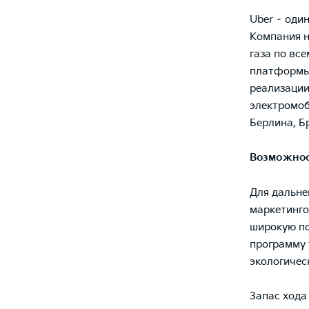
Uber – оди
Компания н
газа по вс
платформы 
реализации
электромоб
Берлина, Б
Возможнос
Для дальне
маркетинго
широкую по
программу 
экологичес
Запас хода 