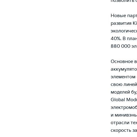
позволить 
Новые парт
развития Ki
экологичес
40%. В пла
880 000 эл
Основное в
аккумулято
элементом 
свою линей
моделей бу
Global Mod
электромоб
и минивэны
отрасли те
скорость з