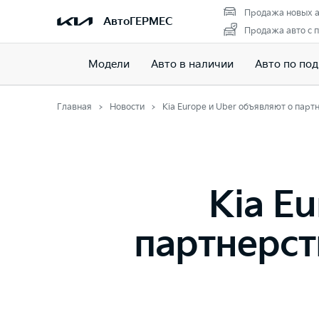
Продажа новых а
АвтоГЕРМЕС
Продажа авто с 
Модели
Авто в наличии
Авто по под
Главная
Новости
Kia Europe и Uber объявляют о парт
Kia E
партнерст