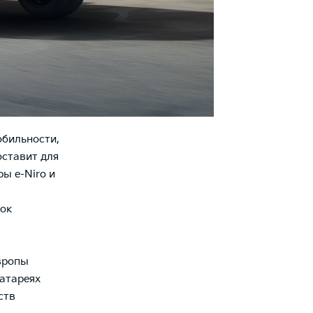
обильности,
оставит для
ы e-Niro и
док
вропы
атареях
ств