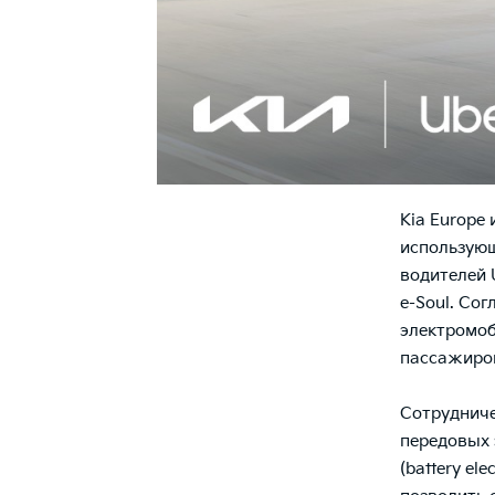
Kia Europe
использующ
водителей 
e-Soul. Со
электромоб
пассажиров
Сотрудниче
передовых 
(battery el