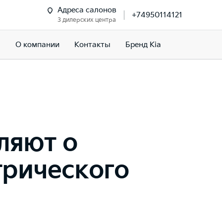
Адреса салонов
+74950114121
3 дилерских центра
м
О компании
Контакты
Бренд Kia
ляют о
трического