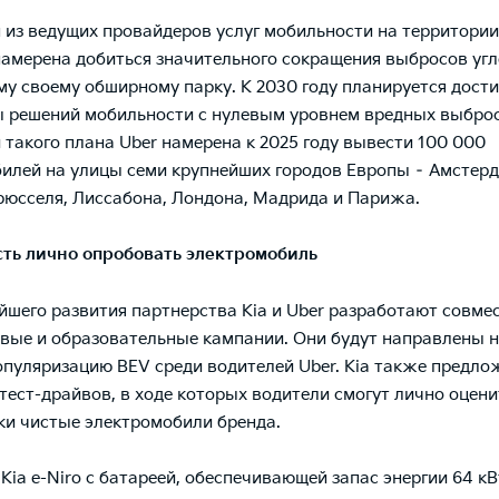
н из ведущих провайдеров услуг мобильности на территори
амерена добиться значительного сокращения выбросов угл
ему своему обширному парку. К 2030 году планируется дости
решений мобильности с нулевым уровнем вредных выброс
 такого плана Uber намерена к 2025 году вывести 100 000
илей на улицы семи крупнейших городов Европы – Амстерд
рюсселя, Лиссабона, Лондона, Мадрида и Парижа.
ть лично опробовать электромобиль
йшего развития партнерства Kia и Uber разработают совме
вые и образовательные кампании. Они будут направлены н
пуляризацию BEV среди водителей Uber. Kia также предло
тест-драйвов, в ходе которых водители смогут лично оцени
ки чистые электромобили бренда.
Kia e-Niro с батареей, обеспечивающей запас энергии 64 кВ