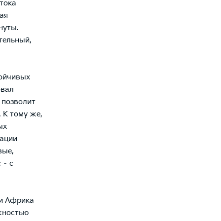
 тока
ая
нуты.
тельный,
тойчивых
овал
 позволит
 К тому же,
ых
зации
вые,
 – с
 и Африка
жностью