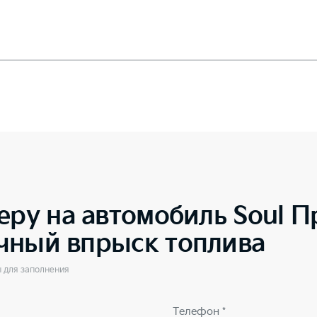
еру на автомобиль
Soul П
чный впрыск топлива
ы для заполнения
Телефон *