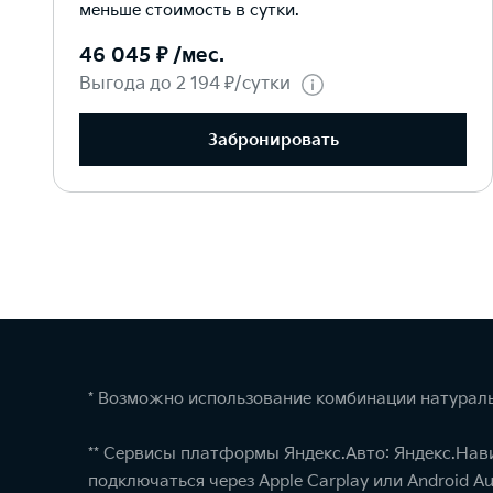
меньше стоимость в сутки.
46 045 ₽ /мес.
Выгода до 2 194 ₽/сутки
Забронировать
* Возможно использование комбинации натураль
** Сервисы платформы Яндекс.Авто: Яндекс.Нав
подключаться через Apple Carplay или Android Au