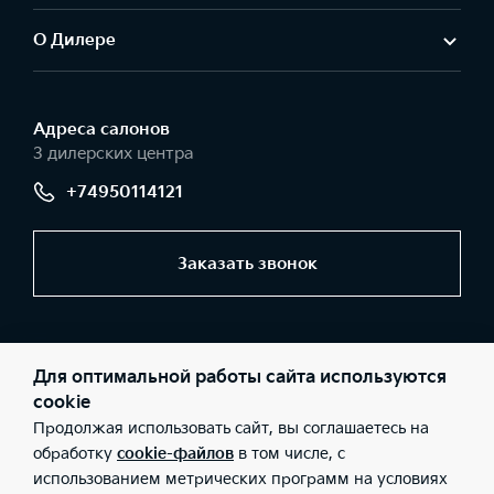
О Дилере
Адреса салонов
3 дилерских центра
+74950114121
Заказать звонок
© 2026 Юридические лица ООО «АвтоГЕРМЕС-Запад»
(Фактический адрес: г. Москва, МКАД 44 км, д. 1 (внешняя
Для оптимальной работы сайта используются
сторона); Телефон: +74950114121; ИНН: 5032237788; ОГРН:
1115032003525), ООО «АвтоГЕРМЕС-Запад» (Фактический адрес:
cookie
г. Москва, Рябиновая ул., д. 43Б; Телефон: +74950114121; ИНН:
Продолжая использовать сайт, вы соглашаетесь на
5032237788; ОГРН: 1115032003525), ООО «АвтоГЕРМЕС-Запад»
(Фактический адрес: г. Москва, Рязанский проспект, дом 2, стр.
обработку
cookie-файлов
в том числе, с
27; Телефон: +74950114121; ИНН: 5032237788; ОГРН:
использованием метрических программ на условиях
1115032003525), ООО «Киа Россия и СНГ» (Фактический адрес: