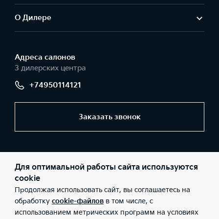
О Дилере
Адреса салонов
3 дилерских центра
+74950114121
Заказать звонок
© 2026 Юридические лица ООО «АвтоГЕРМЕС-Запад»
(Фактический адрес: г. Москва, МКАД 44 км, д. 1 (внешняя
Для оптимальной работы сайта используются
сторона); Телефон: +74950114121; ИНН: 5032237788; ОГРН:
1115032003525), ООО «АвтоГЕРМЕС-Запад» (Фактический адрес:
cookie
г. Москва, Рябиновая ул., д. 43Б; Телефон: +74950114121; ИНН:
Продолжая использовать сайт, вы соглашаетесь на
5032237788; ОГРН: 1115032003525), ООО «АвтоГЕРМЕС-Запад»
(Фактический адрес: г. Москва, Рязанский проспект, дом 2, стр.
обработку
cookie-файлов
в том числе, с
27; Телефон: +74950114121; ИНН: 5032237788; ОГРН:
использованием метрических программ на условиях
1115032003525), ООО «Киа Россия и СНГ» (Фактический адрес: