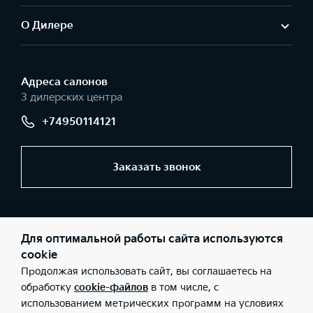
О Дилере
Адреса салонов
3 дилерских центра
+74950114121
Заказать звонок
© 2026 Юридические лица ООО «АвтоГЕРМЕС-Запад»
(Фактический адрес: г. Москва, МКАД 44 км, д. 1 (внешняя
Для оптимальной работы сайта используются
сторона); Телефон: +74950114121; ИНН: 5032237788; ОГРН:
1115032003525), ООО «АвтоГЕРМЕС-Запад» (Фактический адрес:
cookie
г. Москва, Рябиновая ул., д. 43Б; Телефон: +74950114121; ИНН:
Продолжая использовать сайт, вы соглашаетесь на
5032237788; ОГРН: 1115032003525), ООО «АвтоГЕРМЕС-Запад»
(Фактический адрес: г. Москва, Рязанский проспект, дом 2, стр.
обработку
cookie-файлов
в том числе, с
27; Телефон: +74950114121; ИНН: 5032237788; ОГРН:
использованием метрических программ на условиях
1115032003525), ООО «Киа Россия и СНГ» (Фактический адрес: