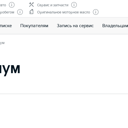
вто
Сервис и запчасти
пробегом
Оригинальное моторное масло
писке
Покупателям
Запись на сервис
Владельца
ум
иум