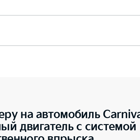
еру на автомобиль
Carniv
ный двигатель с системой
твенного впрыска