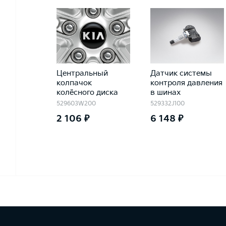
Центральный
Датчик системы
колпачок
контроля давления
колёсного диска
в шинах
529603W200
529332J100
2 106 ₽
6 148 ₽