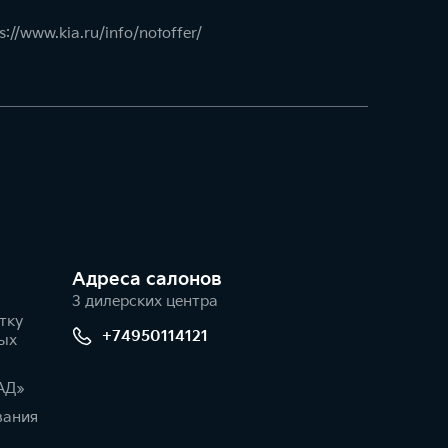
s://www.kia.ru/info/notoffer/
Адреса салонов
3 дилерских центра
тку
+74950114121
ых
АД»
вания